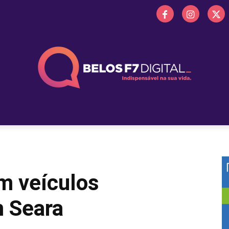
 FM
PROMOÇÕES
NOTÍCIAS
OBITUÁRIO
BELOS 
m veículos
 Seara