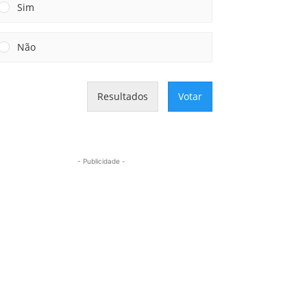
Sim
Não
Resultados
Votar
- Publicidade -
Mais lidas