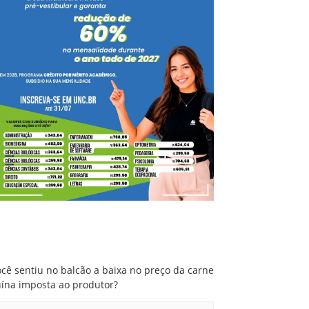
Você sentiu no balcão a baixa no preço da
carne suína imposta ao produtor?
cê sentiu no balcão a baixa no preço da carne
uína imposta ao produtor?