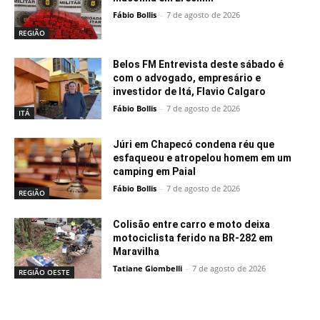
Fábio Bollis
-
7 de agosto de 2026
REGIÃO
Belos FM Entrevista deste sábado é
com o advogado, empresário e
investidor de Itá, Flavio Calgaro
Fábio Bollis
-
7 de agosto de 2026
ITÁ
Júri em Chapecó condena réu que
esfaqueou e atropelou homem em um
camping em Paial
Fábio Bollis
-
7 de agosto de 2026
REGIÃO
Colisão entre carro e moto deixa
motociclista ferido na BR-282 em
Maravilha
Tatiane Giombelli
-
7 de agosto de 2026
REGIÃO OESTE