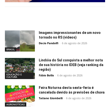
Notícias relacionadas
Imagens impressionantes de um novo
tornado no RS (vídeos)
Decio Pandolfi
-
6 de agosto de 2026
BRASIL
Lindóia do Sul conquista a melhor nota
de sua história no IDEB (veja ranking da
região)
EDUCAÇÃO E
Fábio Bollis
-
6 de agosto de 2026
CULTURA
Feira Noturna desta sexta-feria é
cancelada devido às previsões de chuva
Tatiane Giombelli
-
6 de agosto de 2026
AGRONOTÍCIAS