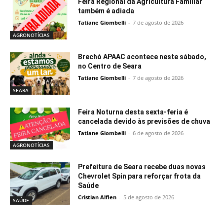
Feira Regional da Agricultura Familiar
também é adiada
Tatiane Giombelli
-
7 de agosto de 2026
AGRONOTÍCIAS
Brechó APAAC acontece neste sábado,
no Centro de Seara
Tatiane Giombelli
-
7 de agosto de 2026
SEARA
Feira Noturna desta sexta-feria é
cancelada devido às previsões de chuva
Tatiane Giombelli
-
6 de agosto de 2026
AGRONOTÍCIAS
Prefeitura de Seara recebe duas novas
Chevrolet Spin para reforçar frota da
Saúde
Cristian Alflen
-
5 de agosto de 2026
SAÚDE