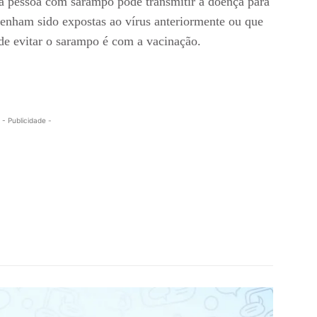
pessoa com sarampo pode transmitir a doença para
enham sido expostas ao vírus anteriormente ou que
de evitar o sarampo é com a vacinação.
- Publicidade -