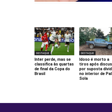
Notícias relacionadas
DESTAQUE
DESTAQUE
Inter perde, mas se
Idoso é morto a
classifica às quartas
tiros após discu
de final da Copa do
por suposta dívi
Brasil
no interior de Pa
Sola