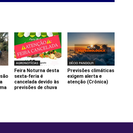
AGRONOTÍCIAS
DÉCIO PANDOLFI
Feira Noturna desta
Previsões climáticas
ssão
sexta-feria é
exigem alerta e
da
cancelada devido às
atenção (Crônica)
lma
previsões de chuva