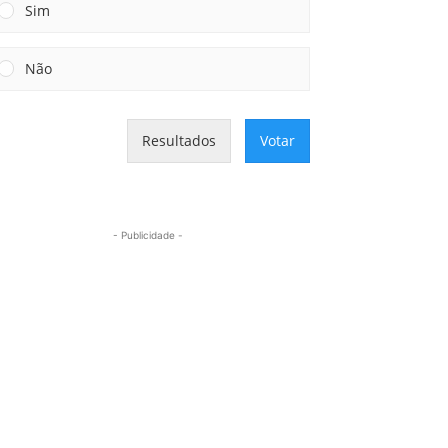
Sim
Não
Resultados
Votar
- Publicidade -
Mais lidas