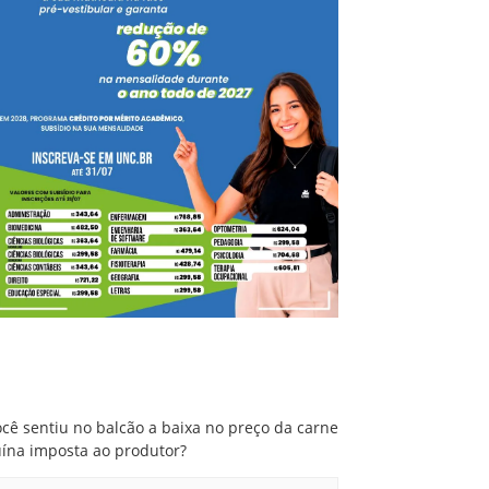
Você sentiu no balcão a baixa no preço da
carne suína imposta ao produtor?
cê sentiu no balcão a baixa no preço da carne
uína imposta ao produtor?