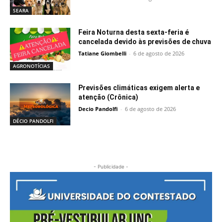
SEARA
Feira Noturna desta sexta-feria é
cancelada devido às previsões de chuva
Tatiane Giombelli
-
6 de agosto de 2026
AGRONOTÍCIAS
Previsões climáticas exigem alerta e
atenção (Crônica)
Decio Pandolfi
-
6 de agosto de 2026
DÉCIO PANDOLFI
- Publicidade -