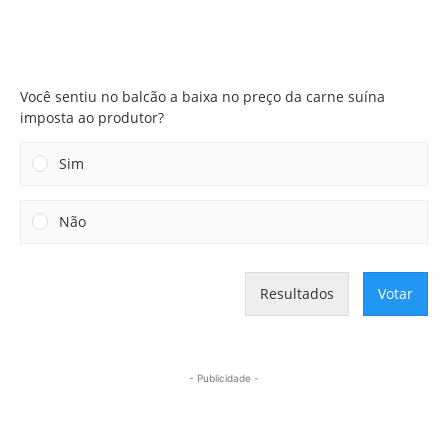
Você sentiu no balcão a baixa no preço da carne suína
imposta ao produtor?
Você sentiu no balcão a baixa no preço da carne suína
imposta ao produtor?
Sim
Não
Resultados
Votar
- Publicidade -
Mais lidas