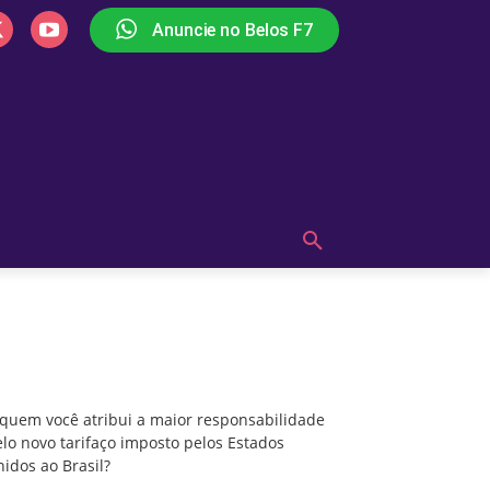
Anuncie no Belos F7
PLAY
OUÇA AGORA!
MAIS
A quem você atribui a maior responsabilidade
pelo novo tarifaço imposto pelos Estados
Unidos ao Brasil?
 quem você atribui a maior responsabilidade
lo novo tarifaço imposto pelos Estados
idos ao Brasil?