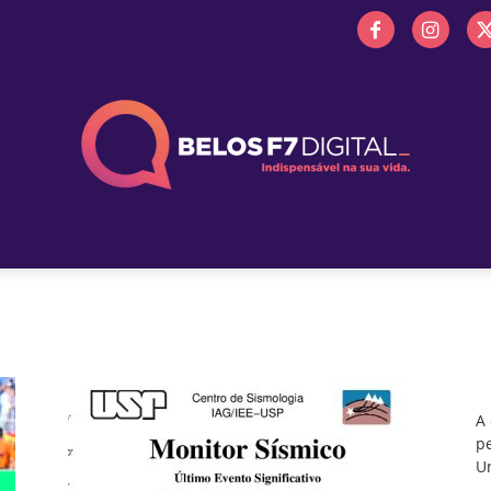
 FM
PROMOÇÕES
NOTÍCIAS
OBITUÁRIO
BELOS 
A
pe
Un