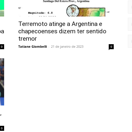
Terremoto atinge a Argentina e
pa
chapecoenses dizem ter sentido
tremor
Tatiane Giombelli
-
21 de janeiro de 2023
0
0
,
0