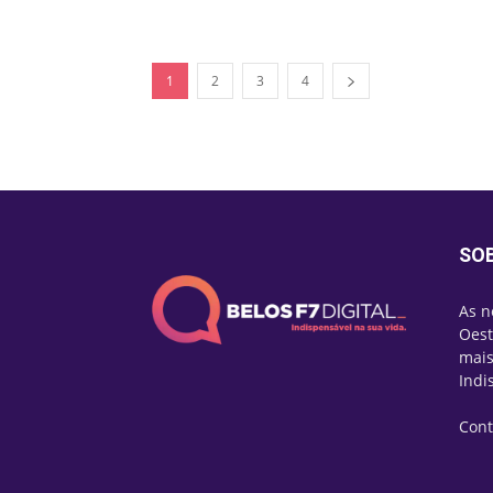
1
2
3
4
SO
As n
Oest
mais
Indi
Cont