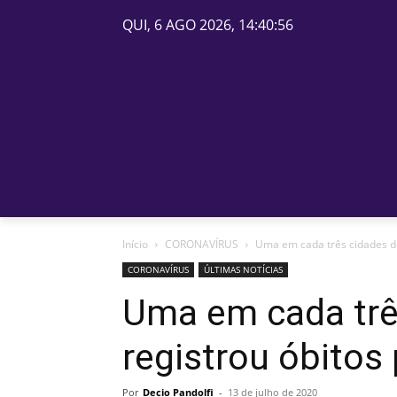
QUI, 6 AGO 2026, 14:40:56
PÁGINA INICIAL
BELOS
Início
CORONAVÍRUS
Uma em cada três cidades de
CORONAVÍRUS
ÚLTIMAS NOTÍCIAS
Uma em cada trê
registrou óbitos
Por
Decio Pandolfi
-
13 de julho de 2020