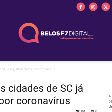
 FM
PROMOÇÕES
NOTÍCIAS
OBITUÁRIO
BELOS 
 SC já registrou óbitos por coronavírus
s cidades de SC já
A
 por coronavírus
pe
Un
353
0