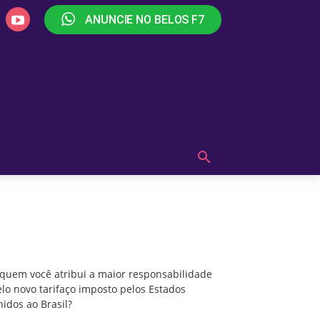
ANUNCIE NO BELOS F7
PLAY
OUÇA AGORA!
MAIS
A quem você atribui a maior responsabilidade
pelo novo tarifaço imposto pelos Estados
Unidos ao Brasil?
 quem você atribui a maior responsabilidade
lo novo tarifaço imposto pelos Estados
idos ao Brasil?