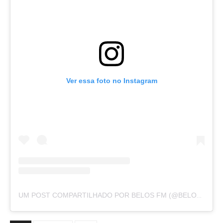
Ver essa foto no Instagram
U
M POST COMPARTILHADO POR BELOS FM (@BELOSFM)