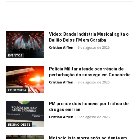
Notícias relacionadas
Vídeo: Banda Indústria Musical agita o
Bailão Belos FM em Caraíba
Cristian Alflen
-
9 de agosto de 2026
EVENTOS
Polícia Militar atende ocorrência de
perturbação do sossego em Concórdia
Cristian Alflen
-
9 de agosto de 2026
CONCÓRDIA
PM prende dois homens por tráfico de
drogas em Irani
Cristian Alflen
-
9 de agosto de 2026
REGIÃO OESTE
Motociclista morre após acidente em