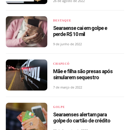
26 de agosto de 2022
DESTAQUE
Searaense cai em golpe e
perde R$ 10 mil
9 de junho de 2022
CHAPECÓ
Mãe e filha são presas após
simularem sequestro
7 de março de 2022
GOLPE
Searaenses alertam para
golpe do cartão de crédito