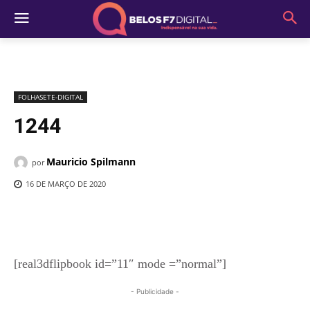
FOLHASETE-DIGITAL
1244
Mauricio Spilmann
por
16 DE MARÇO DE 2020
[real3dflipbook id=”11″ mode =”normal”]
- Publicidade -